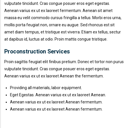
vulputate tincidunt. Cras congue posuer eros eget egestas.
Aenean varius ex ut ex laoreet fermentum. Aenean sit amet
massa eu velit commodo cursus fringilla a tellus. Morbi eros urna,
mollis porta feugiat non, ornare eu augue. Sed rhoncus est sit
amet diam tempus, et tristique est viverra. Etiam ex tellus, sectur
at dapibus id, luctus at odio. Proin mattis congue tristique.
Proconstruction Services
Proin sagittis feugiat elit finibus pretium. Donec et tortor non purus
vulputate tincidunt. Cras congue posuer eros eget egestas.
Aenean varius ex ut ex laoreet Aenean the fermentum.
Providing all materials, labor equipment.
Eget Egestas. Aenean varius ex ut ex laoreet Aenean.
Aenean varius ex ut ex laoreet Aenean fermentum.
Aenean varius ex ut ex laoreet Aenean fermentum.
666 888 0000
Mon To F
Phone line
Working h