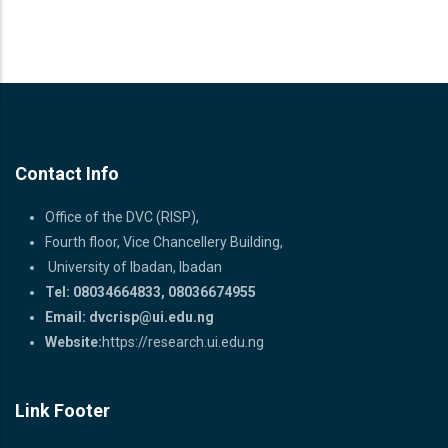
Contact Info
Office of the DVC (RISP),
Fourth floor, Vice Chancellery Building,
University of Ibadan, Ibadan
Tel: 08034664833, 08036674955
Email:
dvcrisp@ui.edu.ng
Website:
https://research.ui.edu.ng
Link Footer