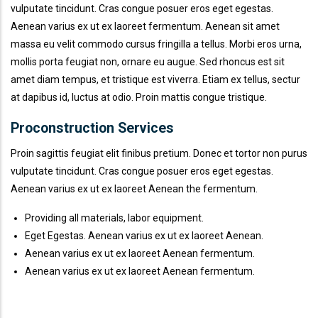
vulputate tincidunt. Cras congue posuer eros eget egestas.
Aenean varius ex ut ex laoreet fermentum. Aenean sit amet
massa eu velit commodo cursus fringilla a tellus. Morbi eros urna,
mollis porta feugiat non, ornare eu augue. Sed rhoncus est sit
amet diam tempus, et tristique est viverra. Etiam ex tellus, sectur
at dapibus id, luctus at odio. Proin mattis congue tristique.
Proconstruction Services
Proin sagittis feugiat elit finibus pretium. Donec et tortor non purus
vulputate tincidunt. Cras congue posuer eros eget egestas.
Aenean varius ex ut ex laoreet Aenean the fermentum.
Providing all materials, labor equipment.
Eget Egestas. Aenean varius ex ut ex laoreet Aenean.
Aenean varius ex ut ex laoreet Aenean fermentum.
Aenean varius ex ut ex laoreet Aenean fermentum.
666 888 0000
Mon To F
Phone line
Working h