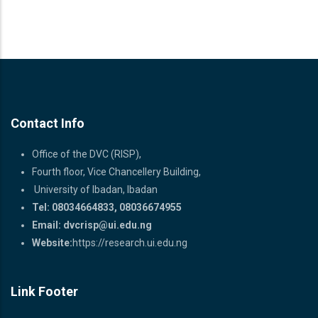
Contact Info
Office of the DVC (RISP),
Fourth floor, Vice Chancellery Building,
University of Ibadan, Ibadan
Tel: 08034664833, 08036674955
Email:
dvcrisp@ui.edu.ng
Website:
https://research.ui.edu.ng
Link Footer