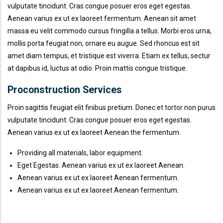
vulputate tincidunt. Cras congue posuer eros eget egestas.
Aenean varius ex ut ex laoreet fermentum. Aenean sit amet
massa eu velit commodo cursus fringilla a tellus. Morbi eros urna,
mollis porta feugiat non, ornare eu augue. Sed rhoncus est sit
amet diam tempus, et tristique est viverra. Etiam ex tellus, sectur
at dapibus id, luctus at odio. Proin mattis congue tristique.
Proconstruction Services
Proin sagittis feugiat elit finibus pretium. Donec et tortor non purus
vulputate tincidunt. Cras congue posuer eros eget egestas.
Aenean varius ex ut ex laoreet Aenean the fermentum.
Providing all materials, labor equipment.
Eget Egestas. Aenean varius ex ut ex laoreet Aenean.
Aenean varius ex ut ex laoreet Aenean fermentum.
Aenean varius ex ut ex laoreet Aenean fermentum.
666 888 0000
Mon To F
Phone line
Working h